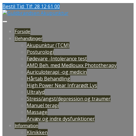
Bestil Tid: Tlf: 28 12 61 00
Forside
Behandlinger
Akupunktur (TCM)
Posturologi
Fødevare -Intolerance test
AMD Beh. med Medlouxx Phototherapy
Auriculoterapi -og medicin
Hårtab Behandling
High Power Near Infrarødt Lys
Ultralyd
Stress/angst/depression og traumer
Manuel terapi
Massage
Arvæv og indre dysfunktioner
Information
Klinikken