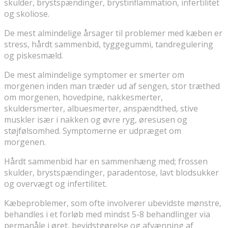
skulder, brystspændinger, brystinflammation, infertilitet
og skoliose.
De mest almindelige årsager til problemer med kæben er
stress, hårdt sammenbid, tyggegummi, tandregulering
og piskesmæld.
De mest almindelige symptomer er smerter om
morgenen inden man træder ud af sengen, stor træthed
om morgenen, hovedpine, nakkesmerter,
skuldersmerter, albuesmerter, anspændthed, stive
muskler især i nakken og øvre ryg, øresusen og
støjfølsomhed. Symptomerne er udpræget om
morgenen.
Hårdt sammenbid har en sammenhæng med; frossen
skulder, brystspændinger, paradentose, lavt blodsukker
og overvægt og infertilitet.
Kæbeproblemer, som ofte involverer ubevidste mønstre,
behandles i et forløb med mindst 5-8 behandlinger via
permanåle i øret, bevidstgørelse og afvænning af