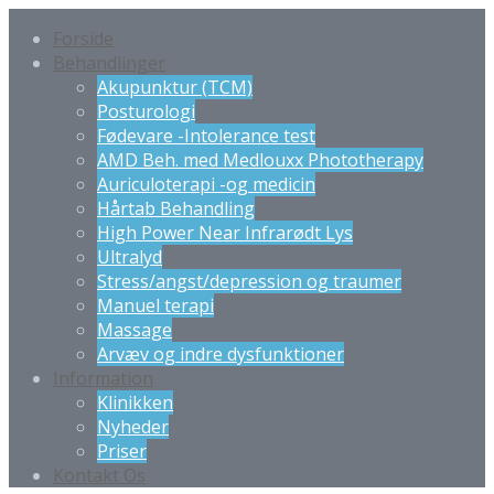
Forside
Behandlinger
Akupunktur (TCM)
Posturologi
Fødevare -Intolerance test
AMD Beh. med Medlouxx Phototherapy
Auriculoterapi -og medicin
Hårtab Behandling
High Power Near Infrarødt Lys
Ultralyd
Stress/angst/depression og traumer
Manuel terapi
Massage
Arvæv og indre dysfunktioner
Information
Klinikken
Nyheder
Priser
Kontakt Os