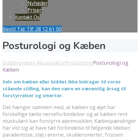
Nyheder
Priser
Kontakt Os
Bestil Tid: Tlf: 28 12 61 00
Posturologi og Kæben
Guldbrandsen Akupunktur
Posturologi
Posturologi og
Kæben
Selv om kæben eller biddet ikke bidrager til vores
stående stilling, kan den være en væsentlig årsag til
forstyrrelser
og smerter.
Det hænger sammen med, at kæben og øjet har
forskellige tætte nerveforbindelser og at kæben rent
muskulært kan forstyrre øjenmusklen. Kæbespændinger
har vist sig at have tæt forbindelse til følgende lidelser;
paradentose, støj i ørerne, skuldersmerter, frossen