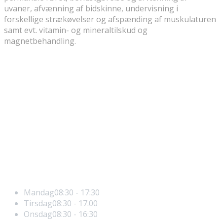
uvaner, afvænning af bidskinne, undervisning i
forskellige strækøvelser og afspænding af muskulaturen
samt evt. vitamin- og mineraltilskud og
magnetbehandling.
Lidelser og årsag
Posturologi og Fødderne
Posturologi og Kæben
Posturologi og Indre Øre
Posturologi og Øjet
Posturologi
Åbningstider
Mandag
08:30 - 17:30
Tirsdag
08:30 - 17.00
Onsdag
08:30 - 16:30