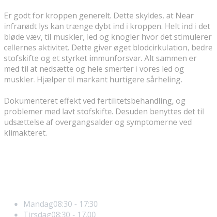
Er godt for kroppen generelt. Dette skyldes, at Near
infrarødt lys kan trænge dybt ind i kroppen. Helt ind i det
bløde væv, til muskler, led og knogler hvor det stimulerer
cellernes aktivitet. Dette giver øget blodcirkulation, bedre
stofskifte og et styrket immunforsvar. Alt sammen er
med til at nedsætte og hele smerter i vores led og
muskler. Hjælper til markant hurtigere sårheling.
Dokumenteret effekt ved fertilitetsbehandling, og
problemer med lavt stofskifte. Desuden benyttes det til
udsættelse af overgangsalder og symptomerne ved
klimakteret.
Åbningstider
Mandag
08:30 - 17:30
Tirsdag
08:30 - 17.00