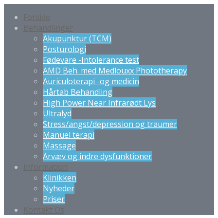
Forside
Behandlinger
Akupunktur (TCM)
Posturologi
Fødevare -Intolerance test
AMD Beh. med Medlouxx Phototherapy
Auriculoterapi -og medicin
Hårtab Behandling
High Power Near Infrarødt Lys
Ultralyd
Stress/angst/depression og traumer
Manuel terapi
Massage
Arvæv og indre dysfunktioner
Information
Klinikken
Nyheder
Priser
Kontakt Os