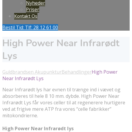
Nyheder
Priser
Kontakt Os
Bestil Tid: Tlf: 28 12 61 00
High Power Near Infrarødt
Lys
Guldbrandsen Akupunktur
Behandlinger
High Power
Near Infrarødt Lys
Near Infrarødt lys har evnen til trænge ind i vævet og
absorberes til hele 8 10 mm. dybde. High Power Near
Infrarødt Lys får vores celler til at regenerere hurtigere
ved at frigive mere ATP fra vores “celle fabrikker”
mitokondrierne.
High Power Near Infrarødt lys