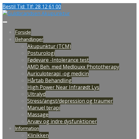
Bestil Tid: Tlf: 28 12 61 00
Forside
Behandlinger
Akupunktur (TCM)
Posturologi
Fødevare -Intolerance test
AMD Beh. med Medlouxx Phototherapy
Auriculoterapi -og medicin
Hårtab Behandling
High Power Near Infrarødt Lys
Ultralyd
Stress/angst/depression og traumer
Manuel terapi
Massage
Arvæv og indre dysfunktioner
Information
Klinikken