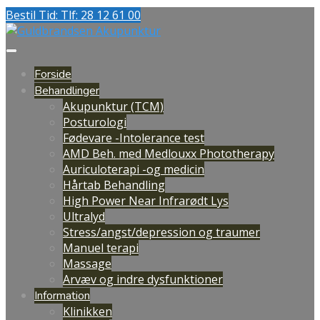
Bestil Tid: Tlf: 28 12 61 00
Forside
Behandlinger
Akupunktur (TCM)
Posturologi
Fødevare -Intolerance test
AMD Beh. med Medlouxx Phototherapy
Auriculoterapi -og medicin
Hårtab Behandling
High Power Near Infrarødt Lys
Ultralyd
Stress/angst/depression og traumer
Manuel terapi
Massage
Arvæv og indre dysfunktioner
Information
Klinikken