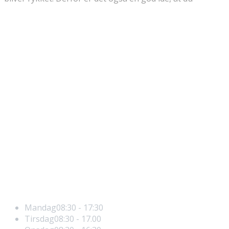
Gode Råd Til et Sundt Hår
Behandlingsforløb & Priser
Vigtige Vitaminer & Mineraler
Hvorfor får jeg tyndt hår
Hårtab Behandling
Åbningstider
Mandag
08:30 - 17:30
Tirsdag
08:30 - 17.00