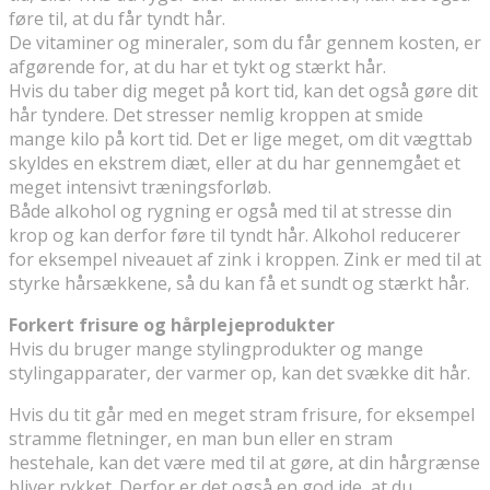
føre til, at du får tyndt hår.
De vitaminer og mineraler, som du får gennem kosten, er
afgørende for, at du har et tykt og stærkt hår.
Hvis du taber dig meget på kort tid, kan det også gøre dit
hår tyndere. Det stresser nemlig kroppen at smide
mange kilo på kort tid. Det er lige meget, om dit vægttab
skyldes en ekstrem diæt, eller at du har gennemgået et
meget intensivt træningsforløb.
Både alkohol og rygning er også med til at stresse din
krop og kan derfor føre til tyndt hår. Alkohol reducerer
for eksempel niveauet af zink i kroppen. Zink er med til at
styrke hårsækkene, så du kan få et sundt og stærkt hår.
Forkert frisure og hårplejeprodukter
Hvis du bruger mange stylingprodukter og mange
stylingapparater, der varmer op, kan det svække dit hår.
Hvis du tit går med en meget stram frisure, for eksempel
stramme fletninger, en man bun eller en stram
hestehale, kan det være med til at gøre, at din hårgrænse
bliver rykket. Derfor er det også en god ide, at du