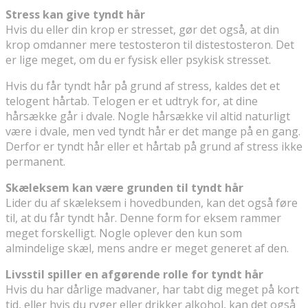
Stress kan give tyndt hår
Hvis du eller din krop er stresset, gør det også, at din
krop omdanner mere testosteron til distestosteron. Det
er lige meget, om du er fysisk eller psykisk stresset.
Hvis du får tyndt hår på grund af stress, kaldes det et
telogent hårtab. Telogen er et udtryk for, at dine
hårsække går i dvale. Nogle hårsække vil altid naturligt
være i dvale, men ved tyndt hår er det mange på en gang.
Derfor er tyndt hår eller et hårtab på grund af stress ikke
permanent.
Skæleksem kan være grunden til tyndt hår
Lider du af skæleksem i hovedbunden, kan det også føre
til, at du får tyndt hår. Denne form for eksem rammer
meget forskelligt. Nogle oplever den kun som
almindelige skæl, mens andre er meget generet af den.
Livsstil spiller en afgørende rolle for tyndt hår
Hvis du har dårlige madvaner, har tabt dig meget på kort
tid, eller hvis du ryger eller drikker alkohol, kan det også