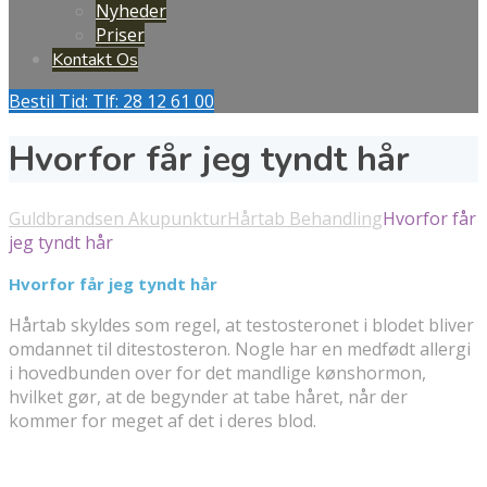
Nyheder
Priser
Kontakt Os
Bestil Tid: Tlf: 28 12 61 00
Hvorfor får jeg tyndt hår
Guldbrandsen Akupunktur
Hårtab Behandling
Hvorfor får
jeg tyndt hår
Hvorfor får jeg tyndt hår
Hårtab skyldes som regel, at testosteronet i blodet bliver
omdannet til ditestosteron. Nogle har en medfødt allergi
i hovedbunden over for det mandlige kønshormon,
hvilket gør, at de begynder at tabe håret, når der
kommer for meget af det i deres blod.