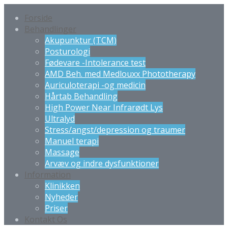
Forside
Behandlinger
Akupunktur (TCM)
Posturologi
Fødevare -Intolerance test
AMD Beh. med Medlouxx Phototherapy
Auriculoterapi -og medicin
Hårtab Behandling
High Power Near Infrarødt Lys
Ultralyd
Stress/angst/depression og traumer
Manuel terapi
Massage
Arvæv og indre dysfunktioner
Information
Klinikken
Nyheder
Priser
Kontakt Os