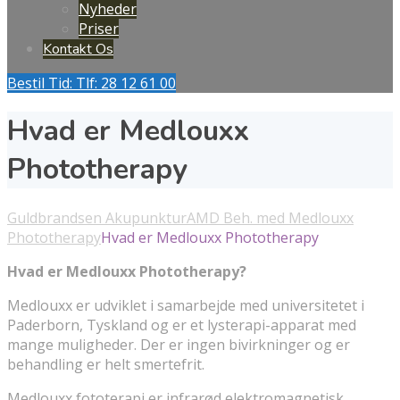
Nyheder
Priser
Kontakt Os
Bestil Tid: Tlf: 28 12 61 00
Hvad er Medlouxx
Phototherapy
Guldbrandsen Akupunktur
AMD Beh. med Medlouxx
Phototherapy
Hvad er Medlouxx Phototherapy
Hvad er Medlouxx Phototherapy?
Medlouxx er udviklet i samarbejde med universitetet i
Paderborn, Tyskland og er et lysterapi-apparat med
mange muligheder. Der er ingen bivirkninger og er
behandling er helt smertefrit.
Medlouxx fototerapi er infrarød elektromagnetisk