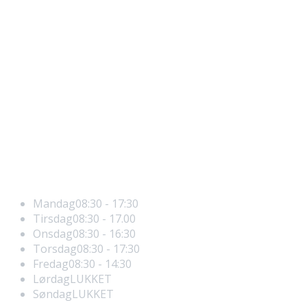
kosttilskud
Hvad er Medlouxx Phototherapy
Hvad er AMD
AMD og andre øjenlidelser
AMD Beh. med Medlouxx Phototherapy
Åbningstider
Mandag
08:30 - 17:30
Tirsdag
08:30 - 17.00
Onsdag
08:30 - 16:30
Torsdag
08:30 - 17:30
Fredag
08:30 - 14:30
Lørdag
LUKKET
Søndag
LUKKET