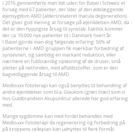
I 2016 gennemførte man lidt uden for Basel i Schweiz et
forsøg med 67 patienter, der lider af den ødelæggende
øjensygdom AMD (aldersrelateret macula degeneration).
Det giver god mening at forsøge på øjenlidelsen AMD, da
det er den hyppigste årsag til synstab. Faktisk kommer
der ca. 10.000 nye patienter til i Danmark hvert år.
I Basel gjorde man dog følgende erfaring: 56% af
patienterne i AMD gruppen fik mærkbar forbedring af
synsevnen, og samtidig en markant reduktion, eller
nærmere en fuldstændig opløsning af de druser, små
pletter på nethinden, med affaldsstoffer, som er den
bagvedliggende årsag til AMD.
Medlouxx fototerapi kan også benyttes til behandling af
andre øjenlidelser som bl.a. Glaukom (grøn stær) som vi
hos Guldbrandsen Akupunktur allerede har god erfaring
med.
Mange sygdomme kan med fordel behandles med
Medlouxx Fototerapi da regenerering og forbedring på
på kroppens celleplan kan udnyttes til flere formål.