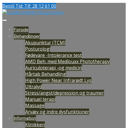
Bestil Tid: Tlf: 28 12 61 00
Forside
Behandlinger
Akupunktur (TCM)
Posturologi
Fødevare -Intolerance test
AMD Beh. med Medlouxx Phototherapy
Auriculoterapi -og medicin
Hårtab Behandling
High Power Near Infrarødt Lys
Ultralyd
Stress/angst/depression og traumer
Manuel terapi
Massage
Arvæv og indre dysfunktioner
Information
Klinikken