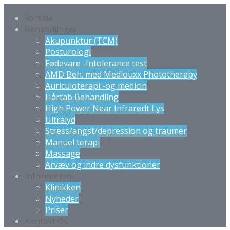
Forside
Behandlinger
Akupunktur (TCM)
Posturologi
Fødevare -Intolerance test
AMD Beh. med Medlouxx Phototherapy
Auriculoterapi -og medicin
Hårtab Behandling
High Power Near Infrarødt Lys
Ultralyd
Stress/angst/depression og traumer
Manuel terapi
Massage
Arvæv og indre dysfunktioner
Information
Klinikken
Nyheder
Priser
Kontakt Os