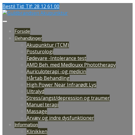
Bestil Tid: Tlf: 28 12 61 00
Forside
Behandlinger
Akupunktur (TCM)
Posturologi
Fødevare -Intolerance test
AMD Beh. med Medlouxx Phototherapy
Auriculoterapi -og medicin
Hårtab Behandling
High Power Near Infrarødt Lys
Ultralyd
Stress/angst/depression og traumer
Manuel terapi
Massage
Arvæv og indre dysfunktioner
Information
Klinikken