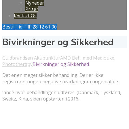
Nyheder
Priser
Kontakt Os
Bestil Tid: Tlf: 28 12 61 00
Bivirkninger og Sikkerhed
Guldbrandsen Akupunktur
AMD Beh. med Medlouxx
Phototherapy
Bivirkninger og Sikkerhed
Det er en meget sikker behandling. Der er ikke
registreret nogen negative bivirkninger i nogen af de
lande hvor behandlingen udføres. (Danmark, Tyskland,
Sweitz, Kina, siden opstarten i 2016.
kosttilskud
Hvad er Medlouxx Phototherapy