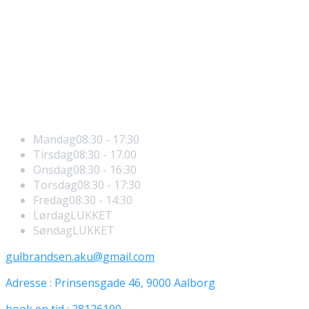
Hvad er AMD
AMD og andre øjenlidelser
AMD Beh. med Medlouxx Phototherapy
Åbningstider
Mandag
08:30 - 17:30
Tirsdag
08:30 - 17.00
Onsdag
08:30 - 16:30
Torsdag
08:30 - 17:30
Fredag
08:30 - 14:30
Lørdag
LUKKET
Søndag
LUKKET
gulbrandsen.aku@gmail.com
Adresse : Prinsensgade 46, 9000 Aalborg