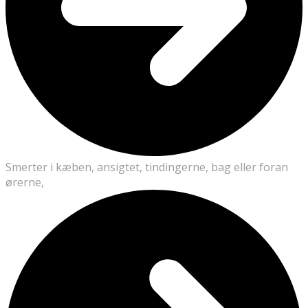
Smerter i kæben, ansigtet, tindingerne, bag eller foran
ørerne,