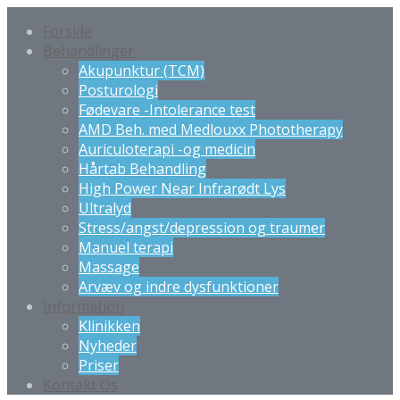
Forside
Behandlinger
Akupunktur (TCM)
Posturologi
Fødevare -Intolerance test
AMD Beh. med Medlouxx Phototherapy
Auriculoterapi -og medicin
Hårtab Behandling
High Power Near Infrarødt Lys
Ultralyd
Stress/angst/depression og traumer
Manuel terapi
Massage
Arvæv og indre dysfunktioner
Information
Klinikken
Nyheder
Priser
Kontakt Os