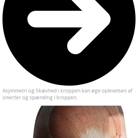
Asymmetri og Skævhed i kroppen kan øge oplevelsen af
smerter og spænding i kroppen.