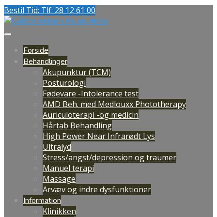
Bestil Tid: Tlf: 28 12 61 00
Forside
Behandlinger
Akupunktur (TCM)
Posturologi
Fødevare -Intolerance test
AMD Beh. med Medlouxx Phototherapy
Auriculoterapi -og medicin
Hårtab Behandling
High Power Near Infrarødt Lys
Ultralyd
Stress/angst/depression og traumer
Manuel terapi
Massage
Arvæv og indre dysfunktioner
Information
Klinikken