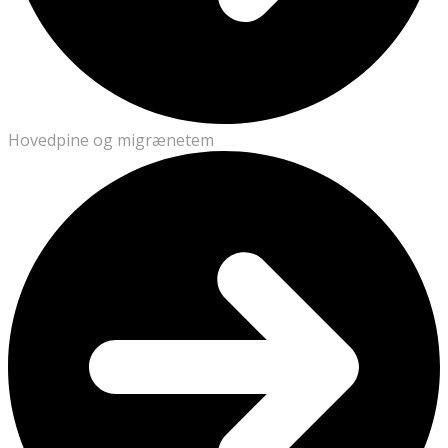
Hovedpine og migrænetem