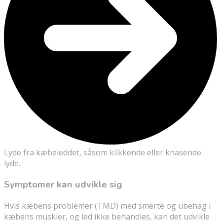
Lyde fra kæbeleddet, såsom klikkende eller knasende
lyde.
Symptomer kan udvikle sig
Hvis kæbens problemer (TMD) med smerte og ubehag i
kæbens muskler, og led ikke behandles, kan det udvikle