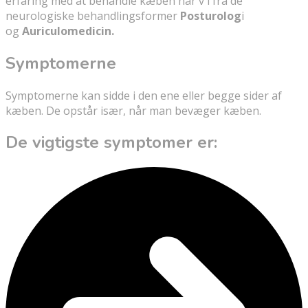
erfaring med at behandle kæben har v i fra de
neurologiske behandlingsformer
Posturolog
i
og
Auriculomedicin.
Symptomerne
Symptomerne kan sidde i den ene eller begge sider af
kæben. De opstår især, når man bevæger kæben.
De vigtigste symptomer er: