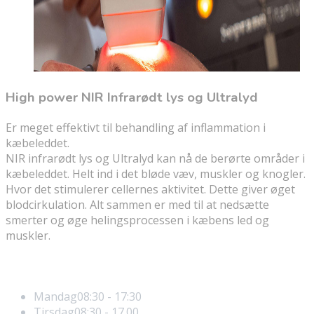
High power NIR Infrarødt lys og Ultralyd
Er meget effektivt til behandling af inflammation i
kæbeleddet.
NIR infrarødt lys og Ultralyd kan nå de berørte områder i
kæbeleddet. Helt ind i det bløde væv, muskler og knogler.
Hvor det stimulerer cellernes aktivitet. Dette giver øget
blodcirkulation. Alt sammen er med til at nedsætte
smerter og øge helingsprocessen i kæbens led og
muskler.
Åbningstider
Mandag
08:30 - 17:30
Tirsdag
08:30 - 17.00