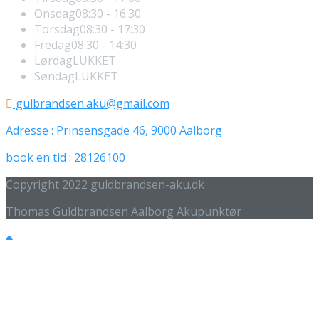
Onsdag
08:30 - 16:30
Torsdag
08:30 - 17:30
Fredag
08:30 - 14:30
Lørdag
LUKKET
Søndag
LUKKET
gulbrandsen.aku@gmail.com
Adresse : Prinsensgade 46, 9000 Aalborg
book en tid : 28126100
Copyright 2022 guldbrandsen-aku.dk
Thomas Guldbrandsen Aalborg Akupunktør