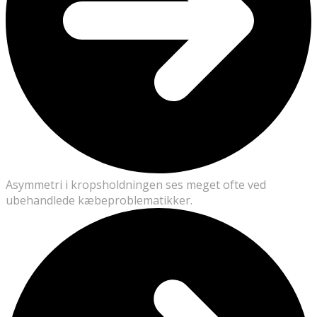
Asymmetri i kropsholdningen ses meget ofte ved
ubehandlede kæbeproblematikker.