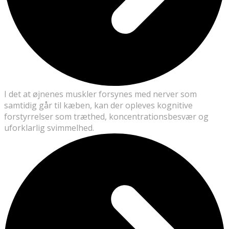
I det at øjnenes muskler forsynes med nerver som
samtidig går til kæben, kan der opleves kognitive
forstyrrelser som træthed, koncentrationsbesvær og
uforklarlig svimmelhed.