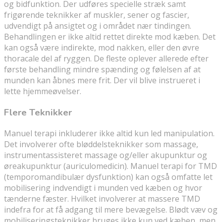
og bidfunktion. Der udføres specielle stræk samt
frigørende teknikker af muskler, sener og fascier,
udvendigt på ansigtet og i området nær tindingen.
Behandlingen er ikke altid rettet direkte mod kæben. Det
kan også være indirekte, mod nakken, eller den øvre
thoracale del af ryggen. De fleste oplever allerede efter
første behandling mindre spænding og følelsen af at
munden kan åbnes mere frit. Der vil blive instrueret i
lette hjemmeøvelser.
Flere Teknikker
Manuel terapi inkluderer ikke altid kun led manipulation.
Det involverer ofte bløddelsteknikker som massage,
instrumentassisteret massage og/eller akupunktur og
øreakupunktur (auriculomedicin). Manuel terapi for TMD
(temporomandibulær dysfunktion) kan også omfatte let
mobilisering indvendigt i munden ved kæben og hvor
tænderne fæster. Hvilket involverer at massere TMD
indefra for at få adgang til mere bevægelse. Blødt væv og
mobiliseringsteknikker bruges ikke kun ved kæben, men