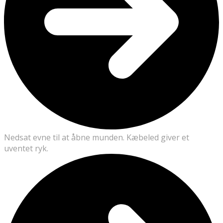
Nedsat evne til at åbne munden. Kæbeled giver et
uventet ryk.