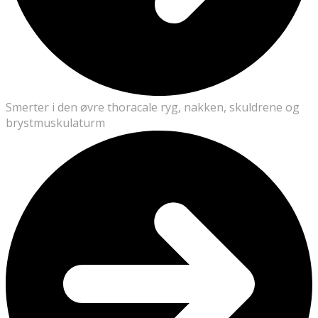
Smerter i den øvre thoracale ryg, nakken, skuldrene og
brystmuskulaturm