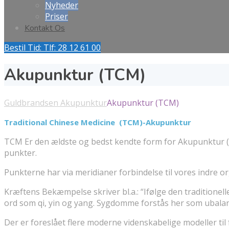
Nyheder
Priser
Kontakt Os
Bestil Tid: Tlf: 28 12 61 00
Akupunktur (TCM)
Guldbrandsen Akupunktur
Akupunktur (TCM)
Traditional Chinese Medicine (TCM)-Akupunktur
TCM Er den ældste og bedst kendte form for Akupunktur (
punkter.
Punkterne har via meridianer forbindelse til vores indre 
Kræftens Bekæmpelse skriver bl.a.: “Ifølge den traditionel
ord som qi, yin og yang. Sygdomme forstås her som ubalan
Der er foreslået flere moderne videnskabelige modeller ti