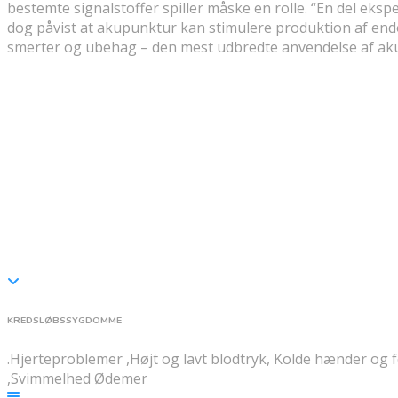
bestemte signalstoffer spiller måske en rolle. “En del ek
dog påvist at akupunktur kan stimulere produktion af en
smerter og ubehag – den mest udbredte anvendelse af ak
Akupunktur-Specialer
Akupunktur (TCM)
KREDSLØBSSYGDOMME
.Hjerteproblemer ,Højt og lavt blodtryk, Kolde hænder og
,Svimmelhed Ødemer