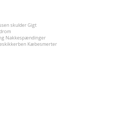
ssen skulder Gigt
ndrom
ng Nakkespændinger
dueskikkerben Kæbesmerter