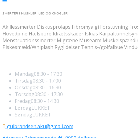
SMERTER I MUSKLER, LED OG KNOGLER
Akillessmerter Diskusprolaps Fibromyalgi Forstuvning Fro
Hovedpine Hælspore Idrætsskader Iskias Karpaltunnelsy
Menstruationssmerter Migræne Musearm Muskelspændi
Piskesmæld/Whiplash Ryglidelser Tennis-/golfalbue Vin
Åbningstider
Mandag
08:30 - 17:30
Tirsdag
08:30 - 17.00
Onsdag
08:30 - 16:30
Torsdag
08:30 - 17:30
Fredag
08:30 - 14:30
Lørdag
LUKKET
Søndag
LUKKET
gulbrandsen.aku@gmail.com
Adresse : Prinsensgade 46, 9000 Aalborg