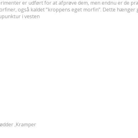
sperimenter er udført for at afprøve dem, men endnu er de p
dorfiner, også kaldet ”kroppens eget morfin”. Dette hæng
upunktur i vesten
 fødder ,Kramper