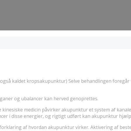
også kaldet kropsakupunktur) Selve behandlingen foregår v
organer og ubalancer kan herved genoprettes.
le kinesiske medicin påvirker akupunktur et system af kanal
cer i disse energier, og rigtigt udført kan akupunktur hjæ
l forklaring af hvordan akupunktur virker. Aktivering af be