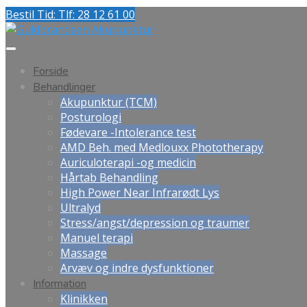
Bestil Tid: Tlf: 28 12 61 00
Forside
Behandlinger
Akupunktur (TCM)
Posturologi
Fødevare -Intolerance test
AMD Beh. med Medlouxx Phototherapy
Auriculoterapi -og medicin
Hårtab Behandling
High Power Near Infrarødt Lys
Ultralyd
Stress/angst/depression og traumer
Manuel terapi
Massage
Arvæv og indre dysfunktioner
Information
Klinikken