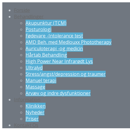
Forside
Behandlinger
Akupunktur (TCM)
Posturologi
Fødevare -Intolerance test
AMD Beh. med Medlouxx Phototherapy
Auriculoterapi -og medicin
Hårtab Behandling
High Power Near Infrarødt Lys
Ultralyd
Stress/angst/depression og traumer
Manuel terapi
Massage
Arvæv og indre dysfunktioner
Information
Klinikken
Nyheder
Priser
Kontakt Os