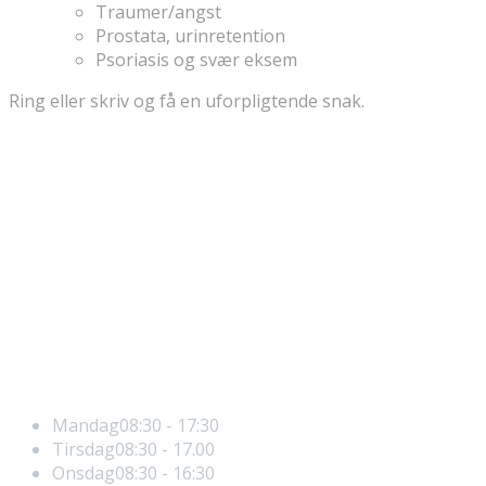
Traumer/angst
Prostata, urinretention
Psoriasis og svær eksem
Ring eller skriv og få en uforpligtende snak.
Akupunktur-Specialer
Akupunktur (TCM)
Åbningstider
Mandag
08:30 - 17:30
Tirsdag
08:30 - 17.00
Onsdag
08:30 - 16:30