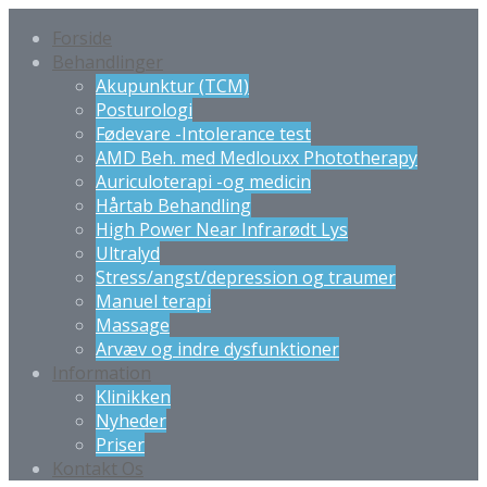
Forside
Behandlinger
Akupunktur (TCM)
Posturologi
Fødevare -Intolerance test
AMD Beh. med Medlouxx Phototherapy
Auriculoterapi -og medicin
Hårtab Behandling
High Power Near Infrarødt Lys
Ultralyd
Stress/angst/depression og traumer
Manuel terapi
Massage
Arvæv og indre dysfunktioner
Information
Klinikken
Nyheder
Priser
Kontakt Os