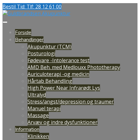
Bestil Tid: Tlf: 28 12 61 00
Forside
Behandlinger
Akupunktur (TCM)
Posturologi
Fødevare -Intolerance test
AMD Beh. med Medlouxx Phototherapy
Auriculoterapi -og medicin
Hårtab Behandling
High Power Near Infrarødt Lys
Ultralyd
Stress/angst/depression og traumer
Manuel terapi
Massage
Arvæv og indre dysfunktioner
Information
Klinikken