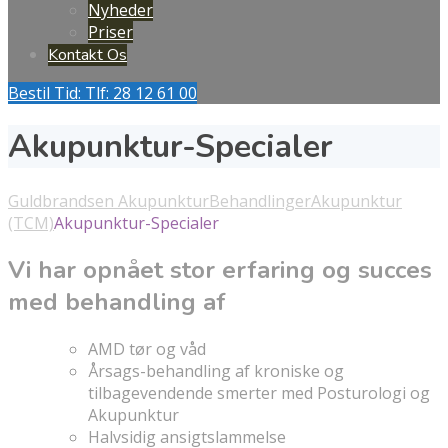
Nyheder
Priser
Kontakt Os
Bestil Tid: Tlf: 28 12 61 00
Akupunktur-Specialer
Guldbrandsen Akupunktur
Behandlinger
Akupunktur
(TCM)
Akupunktur-Specialer
Vi har opnået stor erfaring og succes
med behandling af
AMD tør og våd
Årsags-behandling af kroniske og
tilbagevendende smerter med Posturologi og
Akupunktur
Halvsidig ansigtslammelse