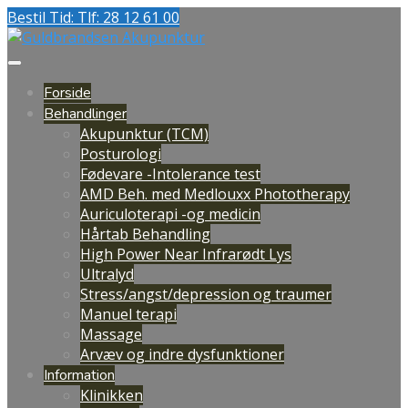
Bestil Tid: Tlf: 28 12 61 00
Forside
Behandlinger
Akupunktur (TCM)
Posturologi
Fødevare -Intolerance test
AMD Beh. med Medlouxx Phototherapy
Auriculoterapi -og medicin
Hårtab Behandling
High Power Near Infrarødt Lys
Ultralyd
Stress/angst/depression og traumer
Manuel terapi
Massage
Arvæv og indre dysfunktioner
Information
Klinikken