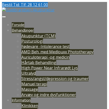
Bestil Tid: Tlf: 28 12 61 00
Forside
Behandlinger
Akupunktur (TCM)
Posturologi
Fødevare -Intolerance test
AMD Beh. med Medlouxx Phototherapy
Auriculoterapi -og medicin
Hårtab Behandling
High Power Near Infrarødt Lys
Ultralyd
Stress/angst/depression og traumer
Manuel terapi
Massage
Arvæv og indre dysfunktioner
Information
Klinikken